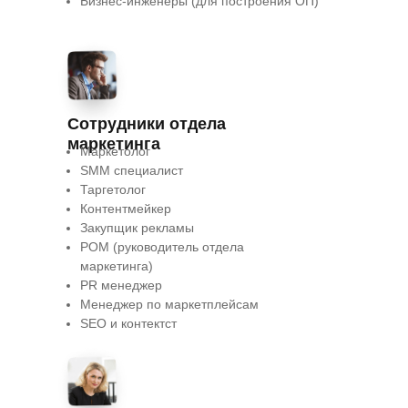
Бизнес-инженеры (для построения ОП)
Сотрудники отдела
маркетинга
Маркетолог
SMM специалист
Таргетолог
Контентмейкер
Закупщик рекламы
РОМ (руководитель отдела
маркетинга)
PR менеджер
Менеджер по маркетплейсам
SEO и контектст