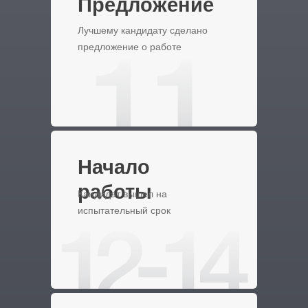
Предложение
Лучшему кандидату сделано
предложение о работе
Начало
работы
Кандидат вышел на
испытательный срок