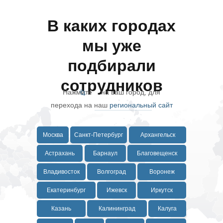
В каких городах
мы уже
подбирали
сотрудников
Нажмите на ваш город, для
перехода на наш
региональный сайт
Москва
Санкт-Петербург
Архангельск
Астрахань
Барнаул
Благовещенск
Владивосток
Волгоград
Воронеж
Екатеринбург
Ижевск
Иркутск
Казань
Калининград
Калуга