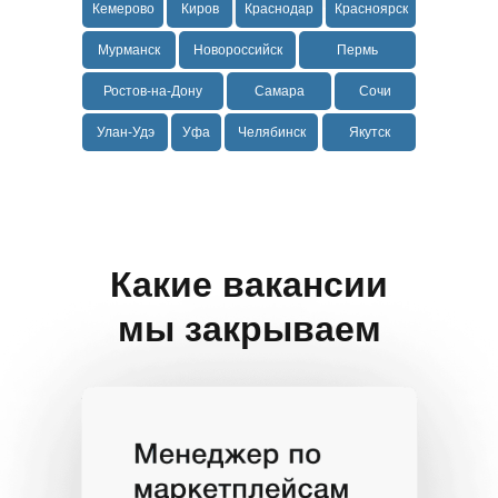
Кемерово
Киров
Краснодар
Красноярск
Мурманск
Новороссийск
Пермь
Ростов-на-Дону
Самара
Сочи
Улан-Удэ
Уфа
Челябинск
Якутск
Какие вакансии
мы закрываем