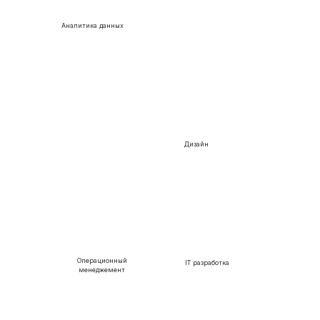
Аналитика данных
Дизайн
Операционный
IT разработка
менеджемент