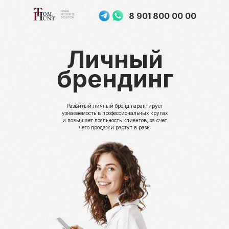
HUMAN
8 901 800 00 00
RESOURSE
SOLUTION
Личный
брендинг
Развитый личный бренд гарантирует
узнаваемость в профессиональных кругах
и повышает лояльность клиентов, за счет
чего продажи растут в разы